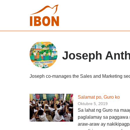
Joseph Anth
Joseph co-manages the Sales and Marketing sect
Salamat po, Guro ko
Oktubre 5, 2019
Sa lahat ng Guro na maa
paglalamay sa paggawa ng
araw-araw ay nakikipagpat