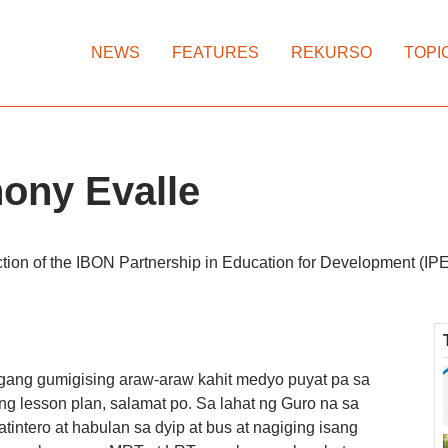
NEWS
FEATURES
REKURSO
TOPI
ony Evalle
ion of the IBON Partnership in Education for Development (IP
gang gumigising araw-araw kahit medyo puyat pa sa
 lesson plan, salamat po. Sa lahat ng Guro na sa
intero at habulan sa dyip at bus at nagiging isang