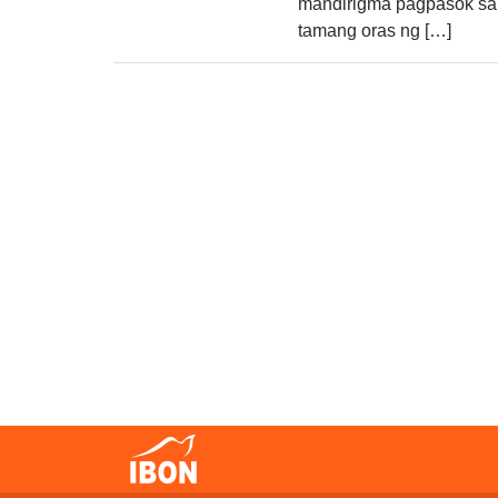
mandirigma pagpasok sa
tamang oras ng […]