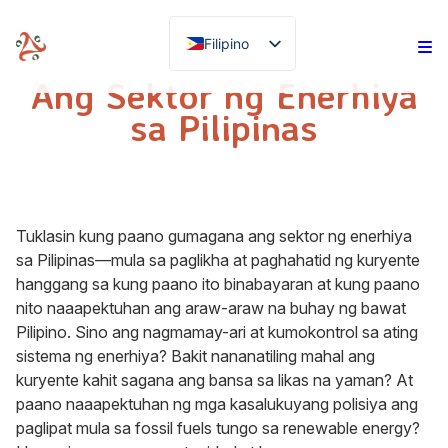
Re
Filipino
Source
Ang Sektor ng Enerhiya
sa Pilipinas
Tuklasin kung paano gumagana ang sektor ng enerhiya
sa Pilipinas—mula sa paglikha at paghahatid ng kuryente
hanggang sa kung paano ito binabayaran at kung paano
nito naaapektuhan ang araw-araw na buhay ng bawat
Pilipino. Sino ang nagmamay-ari at kumokontrol sa ating
sistema ng enerhiya? Bakit nananatiling mahal ang
kuryente kahit sagana ang bansa sa likas na yaman? At
paano naaapektuhan ng mga kasalukuyang polisiya ang
paglipat mula sa fossil fuels tungo sa renewable energy?