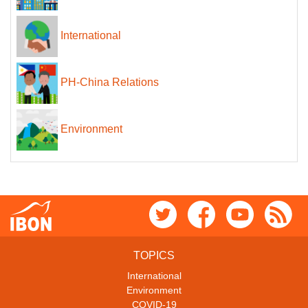
International
PH-China Relations
Environment
TOPICS
International
Environment
COVID-19