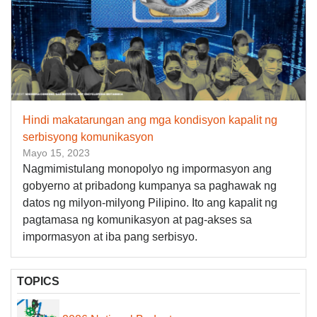
Hindi makatarungan ang mga kondisyon kapalit ng
serbisyong komunikasyon
Mayo 15, 2023
Nagmimistulang monopolyo ng impormasyon ang
gobyerno at pribadong kumpanya sa paghawak ng
datos ng milyon-milyong Pilipino. Ito ang kapalit ng
pagtamasa ng komunikasyon at pag-akses sa
impormasyon at iba pang serbisyo.
TOPICS