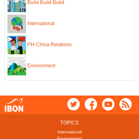
Build Build Build
International
PH-China Relations
Environment
TOPICS
International
Environment