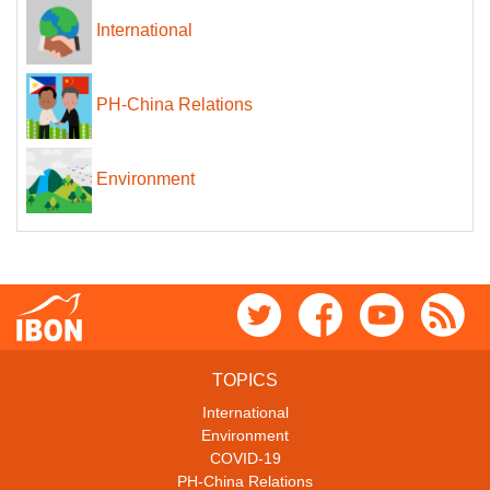
International
PH-China Relations
Environment
TOPICS
International
Environment
COVID-19
PH-China Relations