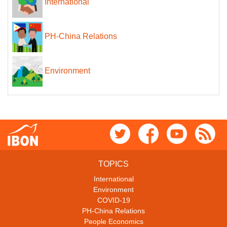
International
PH-China Relations
Environment
TOPICS
International
Environment
COVID-19
PH-China Relations
People Economics