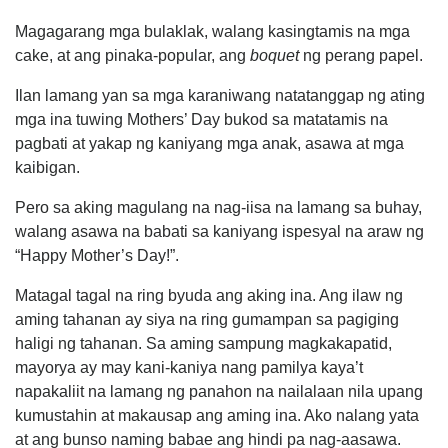
Magagarang mga bulaklak, walang kasingtamis na mga
cake, at ang pinaka-popular, ang
boquet
ng perang papel.
Ilan lamang yan sa mga karaniwang natatanggap ng ating
mga ina tuwing Mothers’ Day bukod sa matatamis na
pagbati at yakap ng kaniyang mga anak, asawa at mga
kaibigan.
Pero sa aking magulang na nag-iisa na lamang sa buhay,
walang asawa na babati sa kaniyang ispesyal na araw ng
“Happy Mother’s Day!”.
Matagal tagal na ring byuda ang aking ina. Ang ilaw ng
aming tahanan ay siya na ring gumampan sa pagiging
haligi ng tahanan. Sa aming sampung magkakapatid,
mayorya ay may kani-kaniya nang pamilya kaya’t
napakaliit na lamang ng panahon na nailalaan nila upang
kumustahin at makausap ang aming ina. Ako nalang yata
at ang bunso naming babae ang hindi pa nag-aasawa.