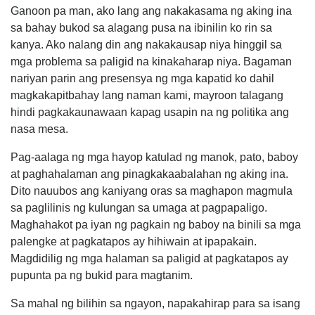
Ganoon pa man, ako lang ang nakakasama ng aking ina
sa bahay bukod sa alagang pusa na ibinilin ko rin sa
kanya. Ako nalang din ang nakakausap niya hinggil sa
mga problema sa paligid na kinakaharap niya. Bagaman
nariyan parin ang presensya ng mga kapatid ko dahil
magkakapitbahay lang naman kami, mayroon talagang
hindi pagkakaunawaan kapag usapin na ng politika ang
nasa mesa.
Pag-aalaga ng mga hayop katulad ng manok, pato, baboy
at paghahalaman ang pinagkakaabalahan ng aking ina.
Dito nauubos ang kaniyang oras sa maghapon magmula
sa paglilinis ng kulungan sa umaga at pagpapaligo.
Maghahakot pa iyan ng pagkain ng baboy na binili sa mga
palengke at pagkatapos ay hihiwain at ipapakain.
Magdidilig ng mga halaman sa paligid at pagkatapos ay
pupunta pa ng bukid para magtanim.
Sa mahal ng bilihin sa ngayon, napakahirap para sa isang