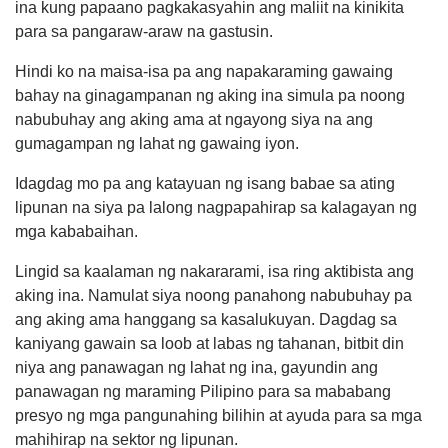
ina kung papaano pagkakasyahin ang maliit na kinikita
para sa pangaraw-araw na gastusin.
Hindi ko na maisa-isa pa ang napakaraming gawaing
bahay na ginagampanan ng aking ina simula pa noong
nabubuhay ang aking ama at ngayong siya na ang
gumagampan ng lahat ng gawaing iyon.
Idagdag mo pa ang katayuan ng isang babae sa ating
lipunan na siya pa lalong nagpapahirap sa kalagayan ng
mga kababaihan.
Lingid sa kaalaman ng nakararami, isa ring aktibista ang
aking ina. Namulat siya noong panahong nabubuhay pa
ang aking ama hanggang sa kasalukuyan. Dagdag sa
kaniyang gawain sa loob at labas ng tahanan, bitbit din
niya ang panawagan ng lahat ng ina, gayundin ang
panawagan ng maraming Pilipino para sa mababang
presyo ng mga pangunahing bilihin at ayuda para sa mga
mahihirap na sektor ng lipunan.