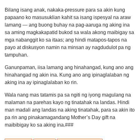
Bilang isang anak, nakaka-pressure para sa akin kung
papaano ko masusuklian kahit sa isang ispesyal na araw
lamang — ang buong buhay na pag-aaruga ng aking ina
sa aming magkakapatid bukod sa wala akong maibigay sa
mga nabanggit ko sa itaas; ang hindi matapos-tapos na
payo at diskusyon namin na minsan ay nagdudulot pa ng
tampuhan.
Ganunpaman, iisa lamang ang hinahangad, kung ano ang
hinahangad ng akin ina. Kung ano ang ipinaglalaban ng
aking ina ay ipinaglalaban ko rin.
Wala nang mas tatamis pa sa ngiti ng iyong magulang na
malaman na parehas kayo ng tinatahak na landas. Hindi
man madali ang landas na aking tinatahak, para sa akin ito
pa rin ang pinakamagandang Mother’s Day gift na
maibibigay ko sa aking ina.###