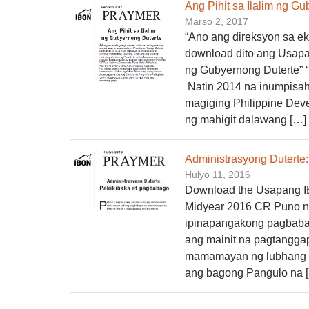
Ang Pihit sa Ilalim ng 
Marso 2, 2017
“Ano ang direksyon sa ek
download dito ang Usapa
ng Gubyernong Duterte” 
Natin 2014 na inumpisa
magiging Philippine Dev
ng mahigit dalawang […]
Administrasyong Duterte
Hulyo 11, 2016
Download the Usapang IBO
Midyear 2016 CR Puno n
ipinapangakong pagbabag
ang mainit na pagtanggap
mamamayan ng lubhang p
ang bagong Pangulo na 