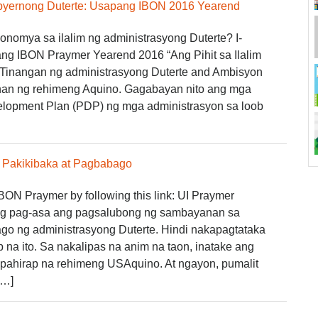
Gubyernong Duterte: Usapang IBON 2016 Yearend
onomya sa ilalim ng administrasyong Duterte? I-
ng IBON Praymer Yearend 2016 “Ang Pihit sa Ilalim
‘Tinangan ng administrasyong Duterte and Ambisyon
han ng rehimeng Aquino. Gagabayan nito ang mga
elopment Plan (PDP) ng mga administrasyon sa loob
: Pakikibaka at Pagbabago
N Praymer by following this link: UI Praymer
g pag-asa ang pagsalubong ng sambayanan sa
o ng administrasyong Duterte. Hindi nakapagtataka
 na ito. Sa nakalipas na anim na taon, inatake ang
ahirap na rehimeng USAquino. At ngayon, pumalit
[…]