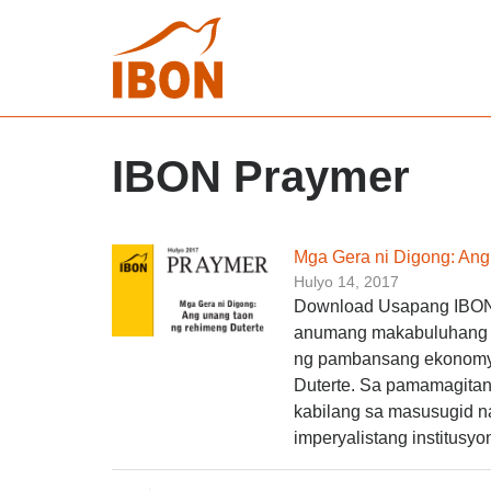
IBON Praymer
Mga Gera ni Digong: An
Hulyo 14, 2017
Download Usapang IBON 
anumang makabuluhang p
ng pambansang ekonomy
Duterte. Sa pamamagitan
kabilang sa masusugid na
imperyalistang institusyon