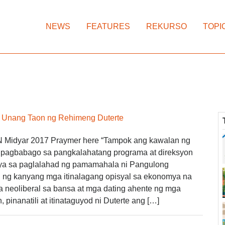
NEWS
FEATURES
REKURSO
TOPI
g Unang Taon ng Rehimeng Duterte
Midyar 2017 Praymer here “Tampok ang kawalan ng
agbabago sa pangkalahatang programa at direksyon
a sa paglalahad ng pamamahala ni Pangulong
 ng kanyang mga itinalagang opisyal sa ekonomya na
 neoliberal sa bansa at mga dating ahente ng mga
, pinanatili at itinataguyod ni Duterte ang […]