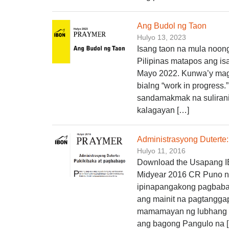
Ang Budol ng Taon
Hulyo 13, 2023
Isang taon na mula noon
Pilipinas matapos ang i
Mayo 2022. Kunwa’y mag
bialng “work in progress.
sandamakmak na suliran
kalagayan […]
Administrasyong Duterte
Hulyo 11, 2016
Download the Usapang IBO
Midyear 2016 CR Puno n
ipinapangakong pagbabag
ang mainit na pagtanggap
mamamayan ng lubhang p
ang bagong Pangulo na 