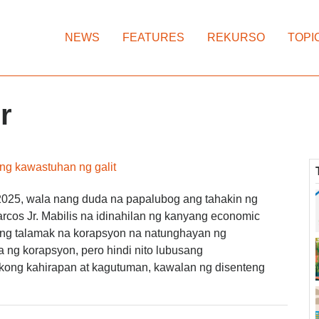
NEWS
FEATURES
REKURSO
TOPI
r
ng kawastuhan ng galit
2025, wala nang duda na papalubog ang tahakin ng
arcos Jr. Mabilis na idinahilan ng kanyang economic
ng talamak na korapsyon na natunghayan ng
 ng korapsyon, pero hindi nito lubusang
ikong kahirapan at kagutuman, kawalan ng disenteng