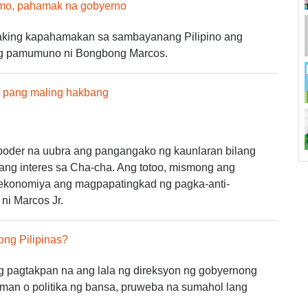
smo, pahamak na gobyerno
king kapahamakan sa sambayanang Pilipino ang
 ng pamumuno ni Bongbong Marcos.
sa pang maling hakbang
poder na uubra ang pangangako ng kaunlaran bilang
ilang interes sa Cha-cha. Ang totoo, mismong ang
ekonomiya ang magpapatingkad ng pagka-anti-
i Marcos Jr.
ng Pilipinas?
pagtakpan na ang lala ng direksyon ng gobyernong
man o politika ng bansa, pruweba na sumahol lang