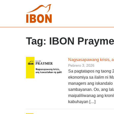
Tag:
IBON Prayme
Nagsasapawang krisis, a
Pebrero 3, 2026
Sa pagtatapos ng taong 
ekonomiya sa ilalim ni M
managers ang iskandalo 
sambayanan. Oo, ang lala
maipaliliwanag ang kron
kabuhayan […]