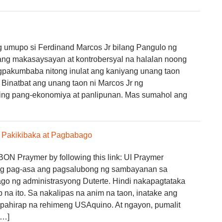
g umupo si Ferdinand Marcos Jr bilang Pangulo ng
sang makasaysayan at kontrobersyal na halalan noong
pakumbaba nitong inulat ang kaniyang unang taon
” Binatbat ang unang taon ni Marcos Jr ng
ing pang-ekonomiya at panlipunan. Mas sumahol ang
: Pakikibaka at Pagbabago
N Praymer by following this link: UI Praymer
g pag-asa ang pagsalubong ng sambayanan sa
o ng administrasyong Duterte. Hindi nakapagtataka
 na ito. Sa nakalipas na anim na taon, inatake ang
ahirap na rehimeng USAquino. At ngayon, pumalit
[…]