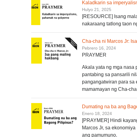
Kaladkarin sa imperyali
Hulyo 21, 2025
[RESOURCE] Isang mala
nakaraang tatlong taon
Cha-cha ni Marcos Jr: I
Pebrero 16, 2024
PRAYMER
Akala yata ng mga nasa 
pantabing sa pansarili n
pangangatwiran para sa 
mamamayan ng Cha-cha n
Dumating na ba ang Bago
Enero 18, 2024
[PRAYMER] Hindi kayang 
Marcos Jr, sa ekonomiya 
ang pamumuno.